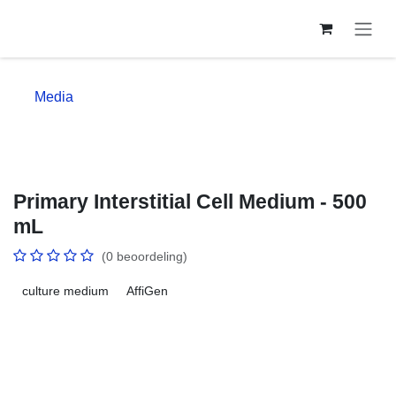
Overslaan naar inhoud
Media
Primary Interstitial Cell Medium - 500
mL
(0 beoordeling)
culture medium
AffiGen